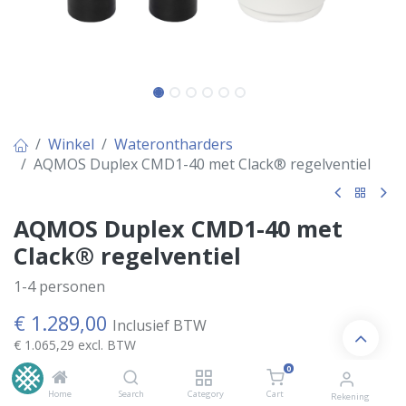
Winkel
Waterontharders
AQMOS Duplex CMD1-40 met Clack® regelventiel
AQMOS Duplex CMD1-40 met
Clack® regelventiel
1-4 personen
€
1.289,00
Inclusief BTW
€
1.065,29
excl. BTW
0
Home
Search
Category
Cart
Rekening