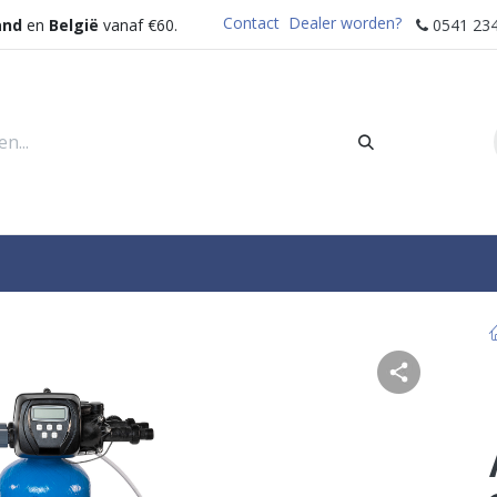
Contact
Dealer worden?
and
en
België
vanaf €60.
0541 234
rders
Sectoren
Waterdispenser
Help