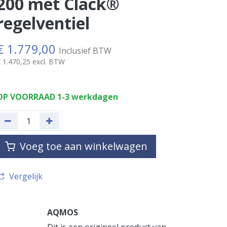
200 met Clack®
regelventiel
€
1.779,00
Inclusief BTW
€
1.470,25
excl. BTW
OP VOORRAAD 1-3 werkdagen
Voeg toe aan winkelwagen
Vergelijk
AQMOS
Dit is een origineel product van