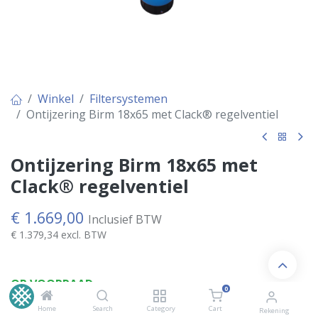
Winkel
Filtersystemen
Ontijzering Birm 18x65 met Clack® regelventiel
Ontijzering Birm 18x65 met
Clack® regelventiel
€
1.669,00
Inclusief BTW
€
1.379,34
excl. BTW
OP VOORRAAD
0
Home
Search
Category
Cart
Rekening