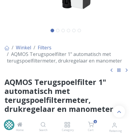
Winkel
Filters
AQMOS Terugspoelfilter 1" automatisch met
terugspoelfiltermeter, drukregelaar en manometer
AQMOS Terugspoelfilter 1"
automatisch met
terugspoelfiltermeter,
drukregelaar en manometer
€
259,00
Inclusief BTW
0
€
214,05
excl. BTW
Home
Search
Category
Cart
Rekening