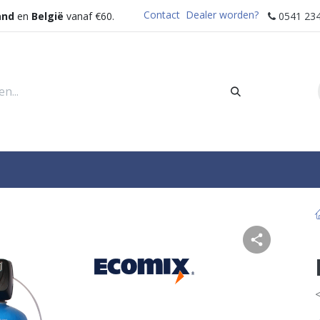
Contact
Dealer worden?
and
en
België
vanaf €60.
0541 234
rders
Sectoren
Waterdispenser
Help
<