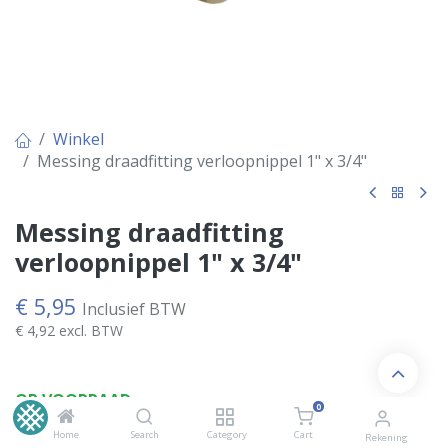
Winkel
Messing draadfitting verloopnippel 1" x 3/4"
Messing draadfitting
verloopnippel 1" x 3/4"
€
5,95
Inclusief BTW
€
4,92
excl. BTW
OP VOORRAAD
0
Home
Search
Category
Cart
Rekening