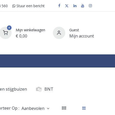
 560
Stuur e​​​​en bericht
0
Mijn winkelwagen
Guest
€
0,00
Mijn account
FAQ
en stijgbuizen
BNT
orteer Op :
Aanbevolen