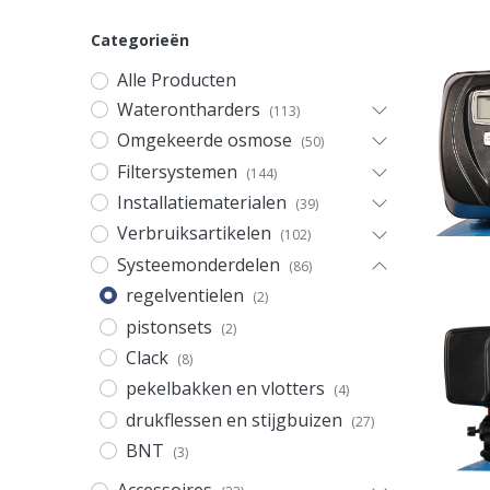
Categorieën
Alle Producten
Waterontharders
(113)
Omgekeerde osmose
(50)
Filtersystemen
(144)
Installatiematerialen
(39)
Verbruiksartikelen
(102)
Systeemonderdelen
(86)
regelventielen
(2)
pistonsets
(2)
Clack
(8)
pekelbakken en vlotters
(4)
drukflessen en stijgbuizen
(27)
BNT
(3)