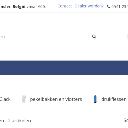
Contact
Dealer worden?
and
en
België
vanaf €60.
0541 234
rders
Sectoren
Waterdispenser
Help
Clack
pekelbakken en vlotters
drukflessen 
S
en
- 2 artikelen