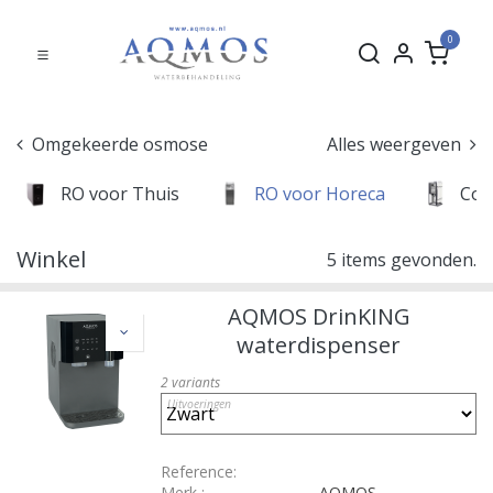
0
Omgekeerde osmose
Alles weergeven
RO voor Thuis
RO voor Horeca
Com
Winkel
5 items gevonden.
AQMOS DrinKING
waterdispenser
2
variants
Uitvoeringen
Reference:
Merk
:
AQMOS