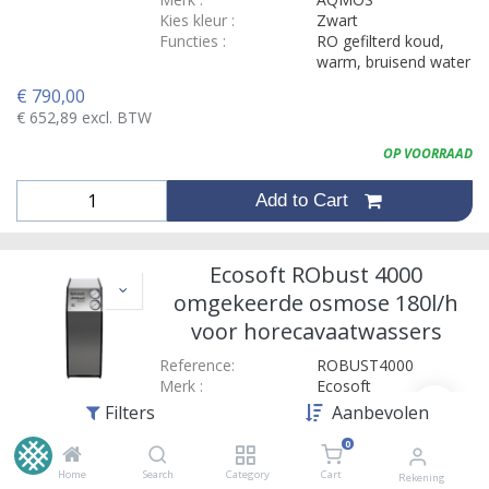
Kies kleur
:
Zwart
Functies
:
RO gefilterd koud,
warm, bruisend water
€
790,00
€
652,89
excl. BTW
OP VOORRAAD
Add to Cart
Ecosoft RObust 4000
omgekeerde osmose 180l/h
voor horecavaatwassers
Reference:
ROBUST4000
Merk
:
Ecosoft
Liters per uur bij 20°C
180L
Filters
Aanbevolen
:
0
€
2.099,00
Home
Search
Category
Cart
Rekening
€
1.734,71
excl. BTW