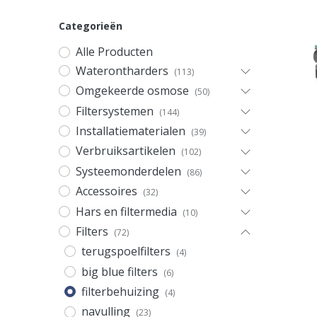
Categorieën
Alle Producten
Waterontharders
(113)
Omgekeerde osmose
(50)
Filtersystemen
(144)
Installatiematerialen
(39)
Verbruiksartikelen
(102)
Systeemonderdelen
(86)
Accessoires
(32)
Hars en filtermedia
(10)
Filters
(72)
terugspoelfilters
(4)
big blue filters
(6)
filterbehuizing
(4)
navulling
(23)