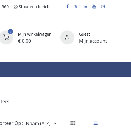
 560
Stuur e​​​​en bericht
0
Mijn winkelwagen
Guest
€
0,00
Mijn account
FAQ
lters
orteer Op :
Naam (A-Z)