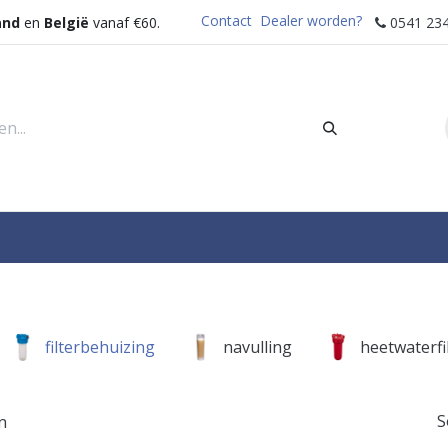
Contact
Dealer worden?
and
en
België
vanaf €60.
0541 234
rders
Sectoren
Waterdispenser
Help
filterbehuizing
navulling
heetwaterfi
S
n