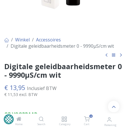
Winkel
Accessoires
Digitale geleidbaarheidsmeter 0 - 9990µS/cm wit
Digitale geleidbaarheidsmeter 0
- 9990µS/cm wit
€
13,95
Inclusief BTW
€
11,53
excl. BTW
OP VOORRAAD
0
Home
Search
Category
Cart
Rekening