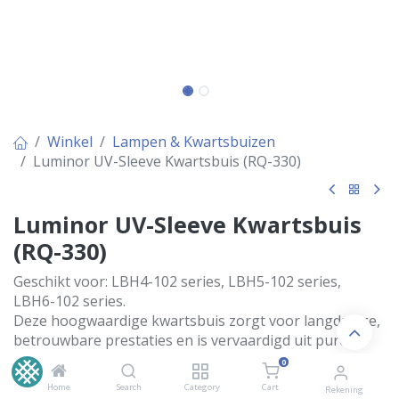
Winkel
Lampen & Kwartsbuizen
Luminor UV-Sleeve Kwartsbuis (RQ-330)
Luminor UV-Sleeve Kwartsbuis
(RQ-330)
Geschikt voor: LBH4-102 series, LBH5-102 series,
LBH6-102 series.
Deze hoogwaardige kwartsbuis zorgt voor langdurige,
betrouwbare prestaties en is vervaardigd uit pure
GE214-kwarts (of vergelijkbaar). Gepolijste uiteinden
0
voorkomen spanningsbreuken. Wordt geleverd met
Home
Search
Category
Cart
Rekening