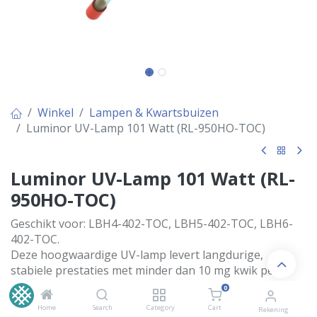
Winkel
Lampen & Kwartsbuizen
Luminor UV-Lamp 101 Watt (RL-950HO-TOC)
Luminor UV-Lamp 101 Watt (RL-
950HO-TOC)
Geschikt voor: LBH4-402-TOC, LBH5-402-TOC, LBH6-
402-TOC.
Deze hoogwaardige UV-lamp levert langdurige,
stabiele prestaties met minder dan 10 mg kwik per
lamp—ongeveer 70% minder dan bij de meeste
0
fabrikanten. Gemaakt van hard kwartsglas met
Home
Search
Category
Cart
Rekening