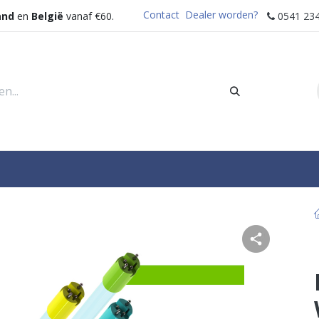
Contact
Dealer worden?
and
en
België
vanaf €60.
0541 234
rders
Sectoren
Waterdispenser
Help