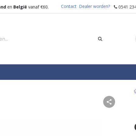
Contact
Dealer worden?
and
en
België
vanaf €60.
0541 234
rders
Sectoren
Waterdispenser
Help