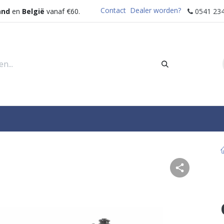
Contact
Dealer worden?
and
en
België
vanaf €60.
0541 234
rders
Sectoren
Waterdispenser
Help