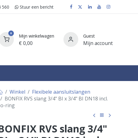
 560
Stuur e​​​​en bericht
0
Mijn winkelwagen
Guest
€
0,00
Mijn account
FAQ
Winkel
Flexibele aansluitslangen
BONFIX RVS slang 3/4" BI x 3/4" BI DN18 incl.
o-ring
BONFIX RVS slang 3/4"