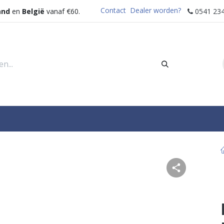
Contact
Dealer worden?
and
en
België
vanaf €60.
0541 234
rders
Sectoren
Waterdispenser
Help