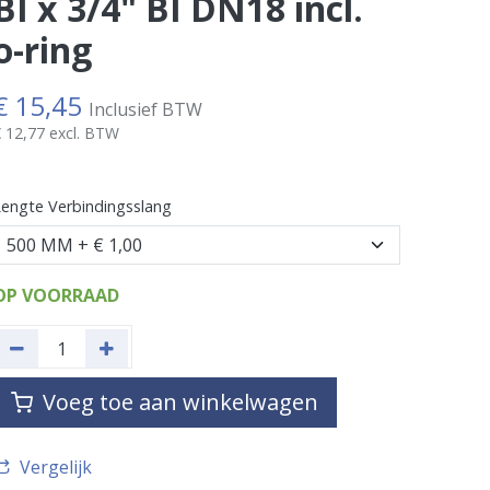
BI x 3/4" BI DN18 incl.
o-ring
€
15,45
Inclusief BTW
€
12,77
excl. BTW
engte Verbindingsslang
OP VOORRAAD
Voeg toe aan winkelwagen
Vergelijk