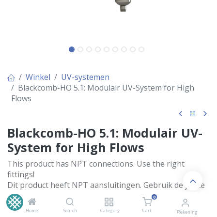
Winkel
UV-systemen
Blackcomb-HO 5.1: Modulair UV-System for High
Flows
Blackcomb-HO 5.1: Modulair UV-
System for High Flows
This product has NPT connections. Use the right
fittings!
Dit product heeft NPT aansluitingen. Gebruik de juiste
koppelingen!
0
Home
Search
Category
Cart
€
1.170,00
Rekening
Inclusief BTW