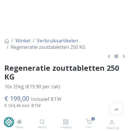
Winkel
Verbruiksartikelen
Regeneratie zouttabletten 250 KG
Regeneratie zouttabletten 250
KG
10x 25kg (€19,90 per zak)
€
199,00
Inclusief BTW
€
164,46
excl. BTW
0
OP VOORRAAD
Home
Search
Category
Cart
Rekening