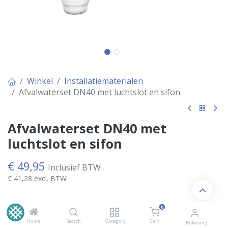
Winkel
Installatiematerialen
Afvalwaterset DN40 met luchtslot en sifon
Afvalwaterset DN40 met
luchtslot en sifon
€
49,95
Inclusief BTW
€
41,28
excl. BTW
0
OP VOORRAAD
Home
Search
Category
Cart
Rekening