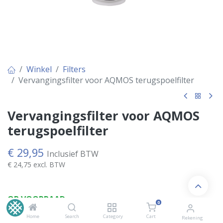
Winkel
Filters
Vervangingsfilter voor AQMOS terugspoelfilter
Vervangingsfilter voor AQMOS
terugspoelfilter
€
29,95
Inclusief BTW
€
24,75
excl. BTW
OP VOORRAAD
0
Home
Search
Category
Cart
Rekening